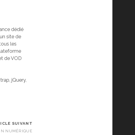
tance dédié
un site de
tous les
plateforme
 et de VOD
rap, jQuery,
ICLE SUIVANT
ON NUMÉRIQUE