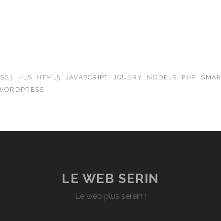
SS3
HLS
HTML5
JAVASCRIPT
JQUERY
NODEJS
PHP
SMAR
WORDPRESS
LE WEB SERIN
Le web plus serein !